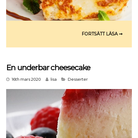
En underbar cheesecake
Categories
16th mars 2020
lisa
Desserter