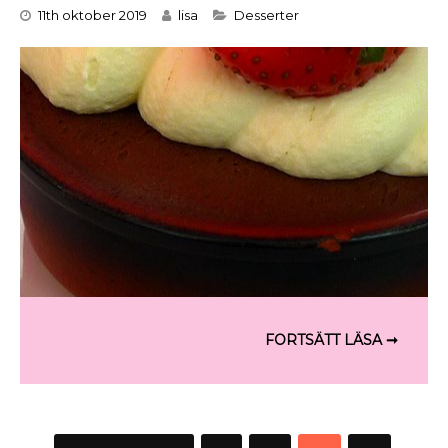
Categories
11th oktober 2019
lisa
Desserter