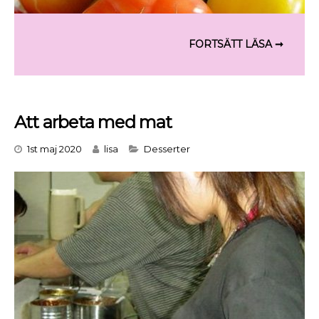
Att arbeta med mat
Categories
1st maj 2020
lisa
Desserter