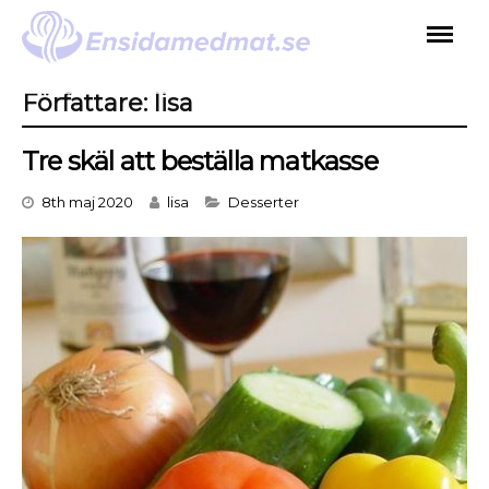
Skip
to
content
Författare:
lisa
Tre skäl att beställa matkasse
Categories
8th maj 2020
lisa
Desserter