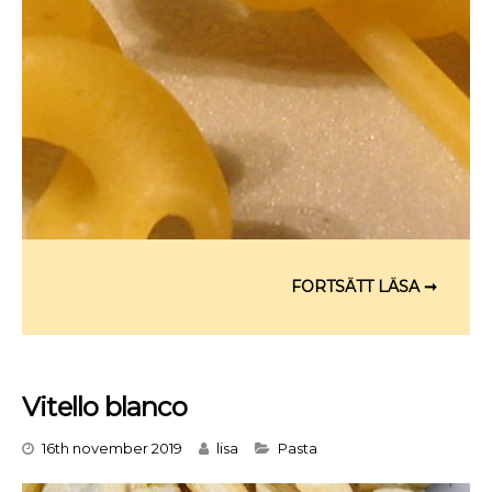
Vitello blanco
Categories
16th november 2019
lisa
Pasta