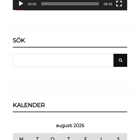
00:00
08:49
SÖK
Search
Search
for:
KALENDER
augusti 2026
M
T
O
T
F
L
S