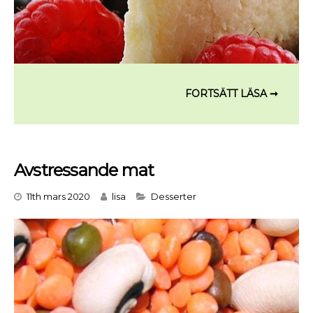
Avstressande mat
Categories
11th mars 2020
lisa
Desserter