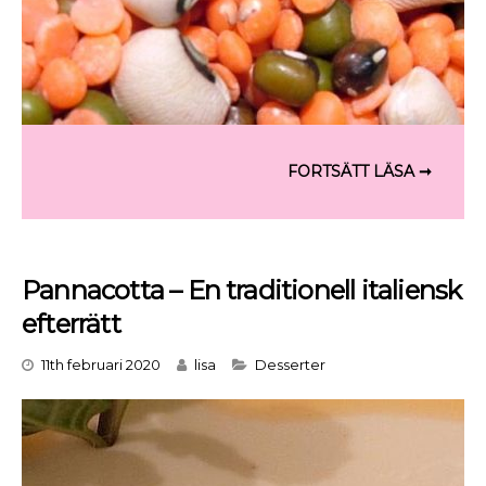
Pannacotta – En traditionell italiensk
efterrätt
Categories
11th februari 2020
lisa
Desserter