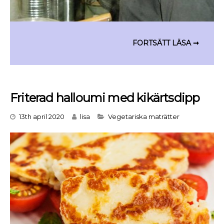
Friterad halloumi med kikärtsdipp
Categories
13th april 2020
lisa
Vegetariska maträtter