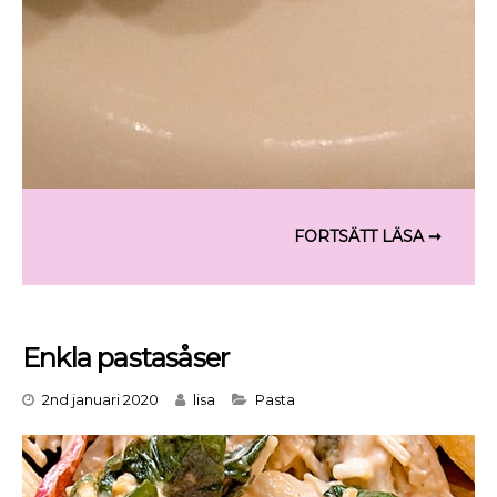
Enkla pastasåser
Categories
2nd januari 2020
lisa
Pasta