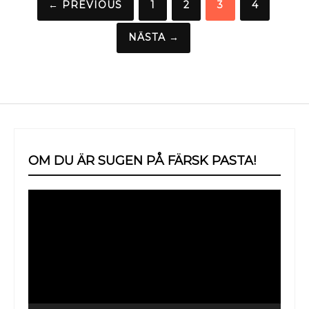
Sidnumrering
← PREVIOUS
1
2
3
4
för
NÄSTA →
inlägg
OM DU ÄR SUGEN PÅ FÄRSK PASTA!
Videospelare